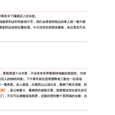
豪华商务车下榻酒店入住休息。
地航班到达时间参差不齐，我们会将相邻抵达的客人统一集中接
要剧烈运动和过量饮酒，今天没有安排团体膳食，各位贵宾可自
森林”，景观资源十分丰富，不但具有世界喀斯特地貌的典型性、代表
撒尼人的独特风情)。下午乘车前往昆明儒释道三教合一的圣地
有一番美景。坐上索道，向着西山山顶出发，看脚下树木茂密，听
石窟】
，是云南最大、最精美的道教石窟，抚摸着这些在原生岩石
龙门，不仅可以俯瞰滇池美景，还能欣赏到整个昆明城的全貌，在