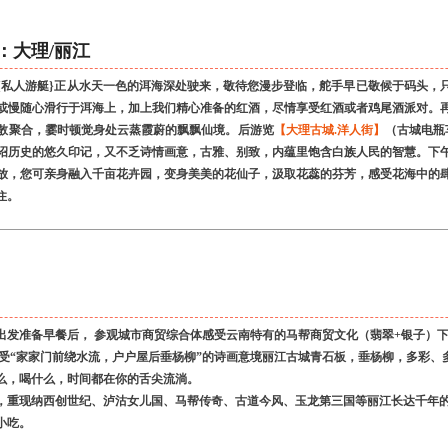
大理/丽江
{私人游艇}正从水天一色的洱海深处驶来，敬待您漫步登临，舵手早已敬候于码头，
分钟）或停或慢随心滑行于洱海上，加上我们精心准备的红酒，尽情享受红酒或者鸡尾酒派
散聚合，霎时顿觉身处云蒸霞蔚的飘飘仙境。后游览
【大理古城.洋人街】
（古城电瓶
南诏历史的悠久印记，又不乏诗情画意，古雅、别致，内蕴里饱含白族人民的智慧。下
放，您可亲身融入千亩花卉园，变身美美的花仙子，汲取花蕊的芬芳，感受花海中的
住。
出发准备早餐后， 参观城市商贸综合体感受云南特有的马帮商贸文化（翡翠+银子）下午
享受“家家门前绕水流，户户屋后垂杨柳”的诗画意境丽江古城青石板，垂杨柳，多彩
么，喝什么，时间都在你的舌尖流淌。
，重现纳西创世纪、泸沽女儿国、马帮传奇、古道今风、玉龙第三国等丽江长达千年
小吃。