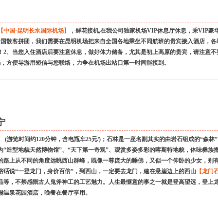
【中国·昆明长水国际机场】
，鲜花接机,在我公司独家机场VIP休息厅休息，乘VIP
全国散客拼团，我们需要在昆明机场把来自全国各地乘坐不同航班的贵宾接入酒店，各
！2、当您入住酒店后要注意休息，做好体力储备，尤其是初上高原的贵宾，请注意不
码，方便导游用短信与您联络，力争在机场出站口第一时间能接到。
宁
】
(游览时间约120分钟，含电瓶车25元/)；石林是一座名副其实的由岩石组成的“
“造型地貌天然博物馆”、“天下第一奇观”、观赏多姿多彩的喀斯特地貌，体味彝族
的路上从不同的角度远眺西山群峰，既像一尊庞大的睡佛，又似一个仰卧的少女，别
俗话说“一登龙门，身价百倍”，到西山，一定要去龙门，建在悬崖边上的西山
【龙门
品等，不禁感慨古人鬼斧神工的工艺魅力。人生最惬意的事之一就是登高望远，登上
榻温泉花园酒店，晚餐在餐厅享用。