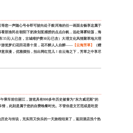
只等您一声随心号令即可驶向处子般洱海的任一画面去畅享这属于
对。再看那渔民在朝阳下躬身划桨捕捞的点点白帆，远处薄雾轻荡，海
车35元/人已含，古城维护费30元/已含）大理文化风情聚萃地大理
午游览梦幻花田花香十里，花不醉人人自醉——
【云海芳草】
（赠
肆意浪漫，优雅摆拍，拍出网红范儿！在云海之下，芳草之中享尽
乘车前往丽江，游览具有800多年历史被誉为“东方威尼斯”的
、多情，此刻是属于您的自费晚餐时光。不管你是文艺范或是吃货
的历史与传说，充实而又快乐的一天旅程结束了，返回酒店洗个热