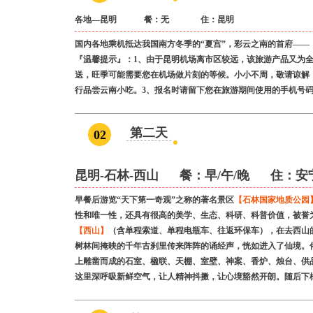
各地—昆明 餐：无
住：
昆明
国内各地乘机抵达我国南方冬季的“夏宫”，彩云之南的首府——
『温馨提示』：1、由于昆明机场离市区较远，该旅游产品又为
送，旺季可能需要您在机场做片刻的等候。小小不周，敬请谅解
行品尝云南小吃。3、报名时请留下您在旅游期间使用的手机号
第二天
02
昆明-石林-西山
餐：
早/午/晚
住：安
早餐后游览“天下第一奇观”之称的著名景区
【石林国家地质公园
性和唯一性，还具有很高的美学、生态、科研、科普价值，被誉为
【西山】
（含单程索道、单程电瓶车、往返环保车），在去西山
树林间掩映的千年古刹里传来阵阵的诵经声，恍如进入了仙境。
上雕凿而成的石室、楹联、天棚、室壁、神案、香炉、烛台、供
这里深呼吸新鲜空气，让人精神抖擞，让心境豁然开朗。随后下