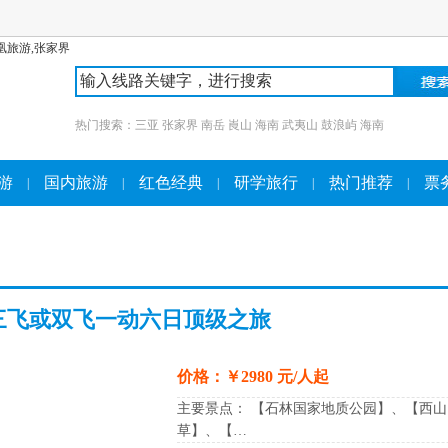
热门搜索：
三亚
张家界
南岳
崀山
海南
武夷山
鼓浪屿
海南
游
国内旅游
红色经典
研学旅行
热门推荐
票
|
|
|
|
|
天三飞或双飞一动六日顶级之旅
价格：￥2980 元/人起
主要景点： 【石林国家地质公园】、【西山
草】、【…