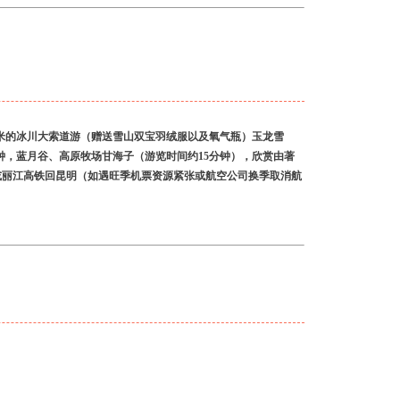
6米的冰川大索道游（赠送雪山双宝羽绒服以及氧气瓶）玉龙雪
分钟，蓝月谷、高原牧场甘海子（游览时间约15分钟），欣赏由著
明或丽江高铁回昆明（如遇旺季机票资源紧张或航空公司换季取消航