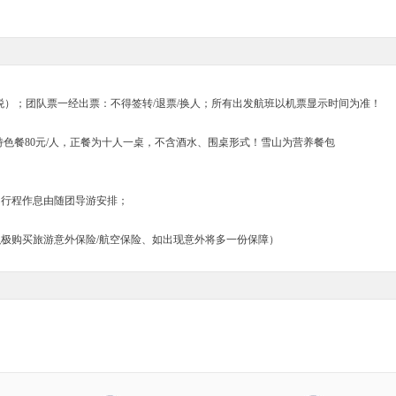
税）；团队票一经出票：不得签转/退票/换人；所有出发航班以机票显示时间为准！
，特色餐80元/人，正餐为十人一桌，不含酒水、围桌形式！雪山为营养餐包
，行程作息由随团导游安排；
极购买旅游意外保险/航空保险、如出现意外将多一份保障）