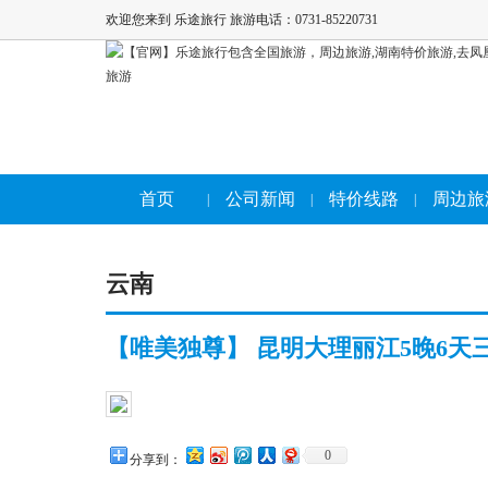
欢迎您来到 乐途旅行 旅游电话：0731-85220731
首页
公司新闻
特价线路
周边旅
|
|
|
云南
【唯美独尊】 昆明大理丽江5晚6
0
分享到：