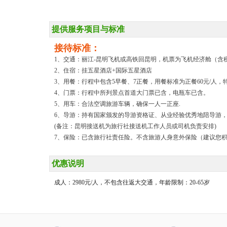
提供服务项目与标准
接待标准：
1、交通：丽江-昆明飞机或高铁回昆明，机票为飞机经济舱（含
2、住宿：挂五星酒店+国际五星酒店
3、用餐：行程中包含5早餐、7正餐，用餐标准为正餐60元/人
4、门票：行程中所列景点首道大门票已含，电瓶车已含。
5、用车：合法空调旅游车辆，确保一人一正座.
6、导游：持有国家颁发的导游资格证、从业经验优秀地陪导游
(备注：昆明接送机为旅行社接送机工作人员或司机负责安排)
7、保险：已含旅行社责任险。不含旅游人身意外保险（建议您积
优惠说明
成人：2980元/人，不包含往返大交通，年龄限制：20-65岁