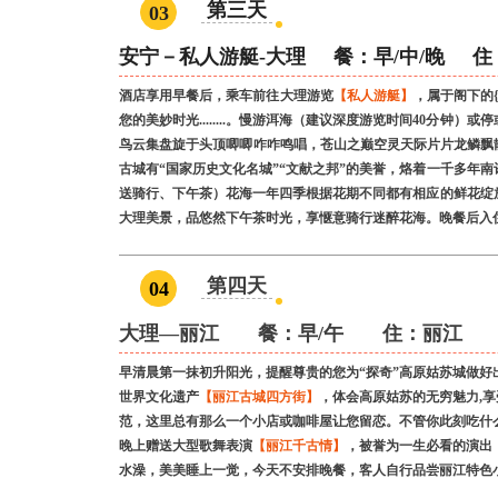
第三天
03
安宁－私人游艇-大理 餐：
早/中/晚
住：
酒店享用早餐后，乘车前往大理游览
【私人游艇】
，属于阁下的
您的美妙时光........。慢游洱海（建议深度游览时间40
鸟云集盘旋于头顶唧唧咋咋鸣唱，苍山之巅空灵天际片片龙鳞飘
古城有“国家历史文化名城”“文献之邦”的美誉，烙着一千多年
送骑行、下午茶）花海一年四季根据花期不同都有相应的鲜花绽
大理美景，品悠然下午茶时光，享惬意骑行迷醉花海。晚餐后入
第四天
04
大理—丽江 餐：
早/午
住：丽江
早清晨第一抹初升阳光，提醒尊贵的您为“探奇”高原姑苏城做好
世界文化遗产
【丽江古城四方街】
，体会高原姑苏的无穷魅力,
范，这里总有那么一个小店或咖啡屋让您留恋。不管你此刻吃什
晚上赠送大型歌舞表演
【丽江千古情】
，被誉为一生必看的演出
水澡，美美睡上一觉，今天不安排晚餐，客人自行品尝丽江特色