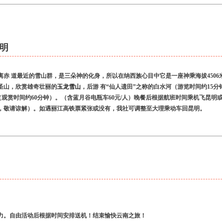
明
离赤 道最近的雪山群，是三朵神的化身，所以在纳西族心目中它是一座神乘海拔450
西圣山，欣赏雄奇壮丽的
玉龙雪山
，后游 有“仙人遗田”之称的白水河（游览时间约15
（观赏时间约60分钟）。（含蓝月谷电瓶车60元/人）晚餐后根据航班时间乘机飞昆
，敬请谅解）。如遇丽江高铁票紧张或没有，我社可调整至大理乘动车回昆明。
力。自由活动后根据时间安排送机！结束愉快云南之旅！