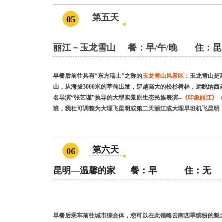
第五天
05
丽江－玉龙雪山
餐：
早/午/晚
住：昆
早餐后前往具有“东方瑞士”之称的
玉龙雪山风景区
：玉龙雪山是
山，从海拔3000米的草甸出发，穿越高大的松杉树林，远眺纳
名导演“张艺谋”执导的大型实景原生态民族表演--
《印象丽江》
班，我社可调整为大理飞昆明或第二天丽江或大理早班机飞昆明
第六天
06
昆明—温馨的家 餐：早 住：无
早餐后乘车前往城市综合体，您可以在此领略云南四季缤纷的魅