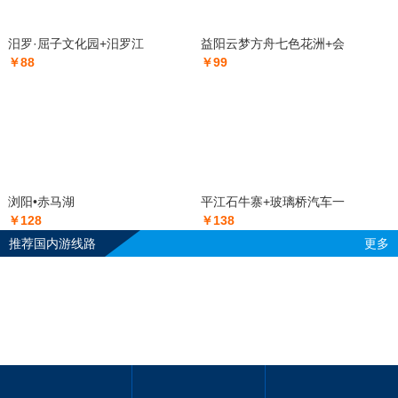
汨罗·屈子文化园+汨罗江
益阳云梦方舟七色花洲+会
￥88
￥99
浏阳•赤马湖
平江石牛寨+玻璃桥汽车一
￥128
￥138
推荐国内游线路
更多
遇见厦门+土楼五日游
醉美小桂林（桂林阳朔4日