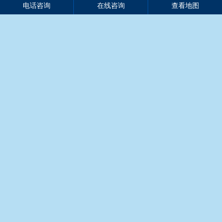
电话咨询
在线咨询
查看地图
￥868
￥899
古镇江山荟（桂林4日游）
东方夏威夷、中国马尔代夫
￥1199
￥299
向往的漓江（桂林阳朔4日
【滇西往事】昆明、腾冲、
￥699
￥1280