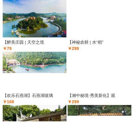
【醉美庄园 | 天空之境
【神秘农耕 | 水“稻”
￥79
￥299
【欢乐石燕湖】石燕湖玻璃
【湘中秘境·秀美新化】观
￥168
￥299