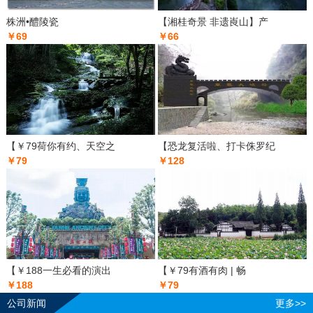
株洲•醴陵瓷
【湘桂奇景 非遗崀山】产
￥69
￥66
【￥79荷你有约、天空之
【恐龙复活啦、打卡侏罗纪
￥79
￥128
【￥188一生必看的演出
【￥79有酒有肉 | 畅
￥188
￥79
公司新闻
更多>>