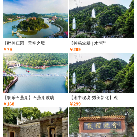
【醉美庄园 | 天空之境
【神秘农耕 | 水“稻”
￥79
￥299
【欢乐石燕湖】石燕湖玻璃
【湘中秘境·秀美新化】观
￥168
￥299