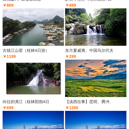
￥868
￥899
古镇江山荟（桂林4日游）
东方夏威夷、中国马尔代夫
￥1199
￥299
向往的漓江（桂林阳朔4日
【滇西往事】昆明、腾冲、
￥699
￥1280