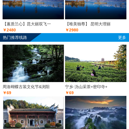
【蕙质兰心】昆大丽双飞一
【唯美独尊】 昆明大理丽
￥2480
￥2980
热门推荐线路
更多
周洛蝴蝶古装文化节&浏阳
宁乡·沩山采茶+密印寺+
￥69
￥69