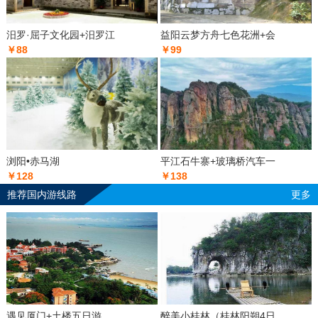
汨罗·屈子文化园+汨罗江
益阳云梦方舟七色花洲+会
￥88
￥99
浏阳•赤马湖
平江石牛寨+玻璃桥汽车一
￥128
￥138
推荐国内游线路
更多
遇见厦门+土楼五日游
醉美小桂林（桂林阳朔4日