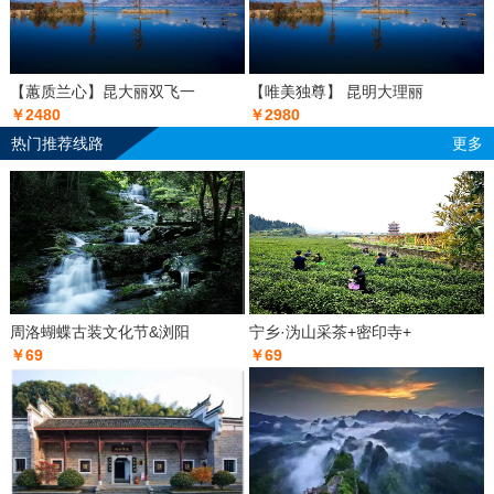
【蕙质兰心】昆大丽双飞一
【唯美独尊】 昆明大理丽
￥2480
￥2980
热门推荐线路
更多
周洛蝴蝶古装文化节&浏阳
宁乡·沩山采茶+密印寺+
￥69
￥69