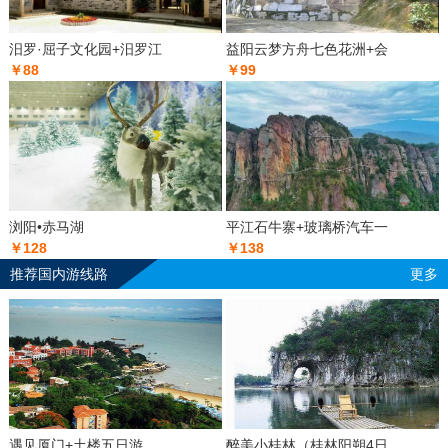
汨罗·屈子文化园+汨罗江
益阳云梦方舟七色花洲+会
￥88
￥99
浏阳•赤马湖
平江石牛寨+玻璃桥汽车一
￥128
￥138
推荐国内游线路
更多
遇见厦门+土楼五日游
醉美小桂林（桂林阳朔4日