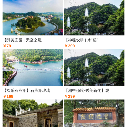
【醉美庄园 | 天空之境
【神秘农耕 | 水“稻”
￥79
￥299
【欢乐石燕湖】石燕湖玻璃
【湘中秘境·秀美新化】观
￥168
￥299