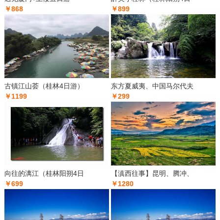
￥868
￥899
古镇江山荟（桂林4日游）
东方夏威夷、中国马尔代夫
￥1199
￥299
向往的漓江（桂林阳朔4日
【滇西往事】昆明、腾冲、
￥699
￥1280