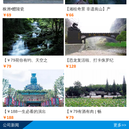
株洲•醴陵瓷
【湘桂奇景 非遗崀山】产
￥69
￥66
【￥79荷你有约、天空之
【恐龙复活啦、打卡侏罗纪
￥79
￥128
【￥188一生必看的演出
【￥79有酒有肉 | 畅
￥188
￥79
公司新闻
更多>>