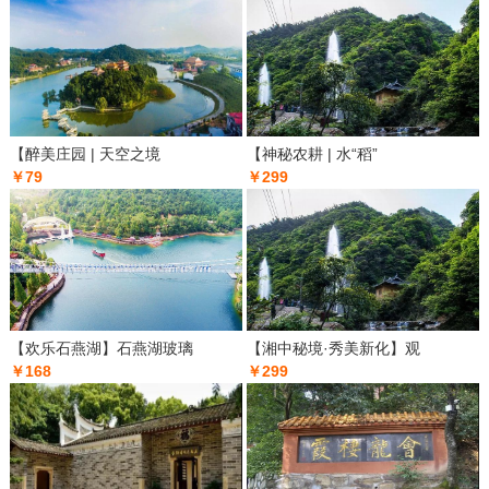
【醉美庄园 | 天空之境
【神秘农耕 | 水“稻”
￥79
￥299
【欢乐石燕湖】石燕湖玻璃
【湘中秘境·秀美新化】观
￥168
￥299