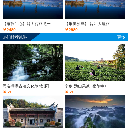
【蕙质兰心】昆大丽双飞一
【唯美独尊】 昆明大理丽
￥2480
￥2980
热门推荐线路
更多
周洛蝴蝶古装文化节&浏阳
宁乡·沩山采茶+密印寺+
￥69
￥69