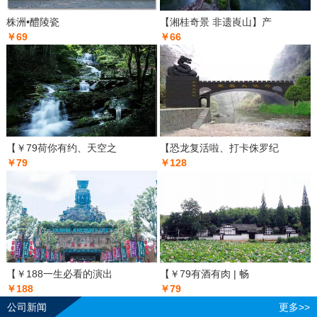
株洲•醴陵瓷
【湘桂奇景 非遗崀山】产
￥69
￥66
【￥79荷你有约、天空之
【恐龙复活啦、打卡侏罗纪
￥79
￥128
【￥188一生必看的演出
【￥79有酒有肉 | 畅
￥188
￥79
公司新闻
更多>>