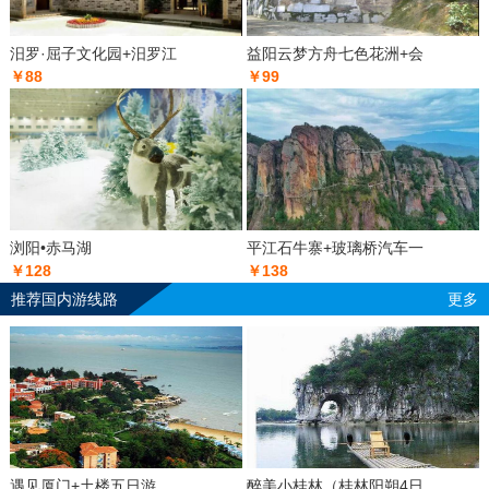
汨罗·屈子文化园+汨罗江
益阳云梦方舟七色花洲+会
￥88
￥99
浏阳•赤马湖
平江石牛寨+玻璃桥汽车一
￥128
￥138
推荐国内游线路
更多
遇见厦门+土楼五日游
醉美小桂林（桂林阳朔4日