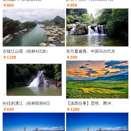
￥868
￥899
古镇江山荟（桂林4日游）
东方夏威夷、中国马尔代夫
￥1199
￥299
向往的漓江（桂林阳朔4日
【滇西往事】昆明、腾冲、
￥699
￥1280